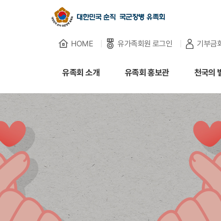
HOME
유가족회원 로그인
기부금
유족회 소개
유족회 소개
유족회 홍보관
천국의 
유족회 홍보관
천국의 별님
순직군인 유가족 찾기
연회비·기부금 안내
보훈관련 법률
주요활동사업