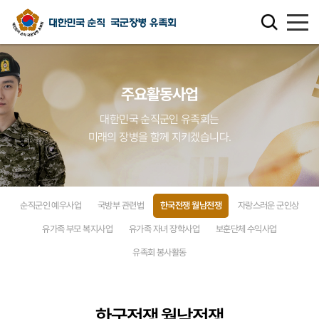
유족회 소개
주요활동사업
유족회 홍보관
대한민국 순직군인 유족회는
미래의 장병을 함께 지키겠습니다.
천국의 별님
순직군인 유가족 찾기
순직군인 예우사업
국방부 관련법
한국전쟁 월남전쟁
자랑스러운 군인상
연회비·기부금 안내
유가족 부모 복지사업
유가족 자녀 장학사업
보훈단체 수익사업
유족회 봉사활동
보훈관련 법률
주요활동사업
한국전쟁 월남전쟁