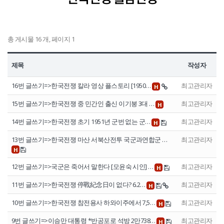
정보공개
총 게시물 16 개, 페이지 1
HOME
유가족회원 로그인
기부금회원 로그인
유가족 회원가입
기부금 회원가입
제목
작성자
16번 글쓰기=>한국전쟁 칼라 영상 플스토리 [1950…
최고관리자
H
15번 글쓰기=>한국전쟁 중 민간인 출신 이기붕 3대 …
최고관리자
H
14번 글쓰기=>한국전쟁 초기 1951년 군번 없는 군…
최고관리자
H
13번 글쓰기=>한국전쟁 마산 서북산전투 국군과연합군 …
최고관리자
H
12번 글쓰기=>국군은 죽어서 말한다 [모윤숙 시인] …
최고관리자
H
11번 글쓰기=>한국전쟁 停戰紀念日이 없다? 6.2…
최고관리자
H
10번 글쓰기=>한국전쟁 참전용사 하와이주에서 7,5…
최고관리자
H
9번 글쓰기=>이승만 대통령 *반공포로 석방 2만738…
최고관리자
H