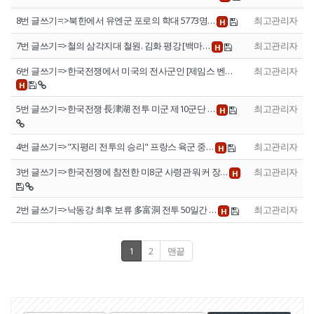
8번 글쓰기=:>북한에서 유엔군 포로의 학대 5773명…
최고관리자
H
7번 글쓰기=>철의 삼각지대 철원. 김화 평강 [백마…
최고관리자
H
6번 글쓰기=>한국전쟁에서 미국의 전사군인 [제임스 벤…
최고관리자
H
5번 글쓰기=>한국전쟁 長津湖 전투 미군 제10군단 …
최고관리자
H
4번 글쓰기=>"지평리 전투의 승리" 프랑스 육군 중…
최고관리자
H
3번 글쓰기=>한국전쟁에 참전한 미8군 사령관 워커 장…
최고관리자
H
2번 글쓰기=>낙동강 최후 보류 多富洞 전투 50일간 …
최고관리자
H
1
2
맨끝