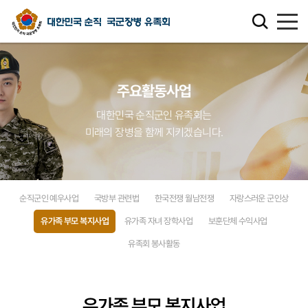
유족회 소개
주요활동사업
유족회 홍보관
대한민국 순직군인 유족회는
미래의 장병을 함께 지키겠습니다.
천국의 별님
순직군인 유가족 찾기
순직군인 예우사업
국방부 관련법
한국전쟁 월남전쟁
자랑스러운 군인상
연회비·기부금 안내
유가족 부모 복지사업
유가족 자녀 장학사업
보훈단체 수익사업
유족회 봉사활동
보훈관련 법률
주요활동사업
유가족 부모 복지사업