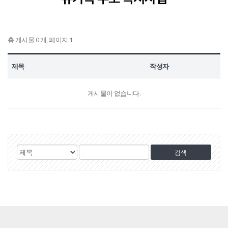
정보공개
총 게시물 0 개, 페이지 1
HOME
유가족회원 로그인
기부금회원 로그인
유가족 회원가입
기부금 회원가입
제목
작성자
게시물이 없습니다.
게
검
검
시
색
색
물
대
어
검
상
색