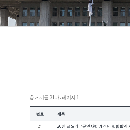
정보공개
HOME
유가족회원 로그인
기부금회원 로그인
유가족 회원가입
기부금 회원가입
총 게시물 21 개, 페이지 1
번호
제목
21
20번 글쓰기=>군인사법 개정안 입법발의 제