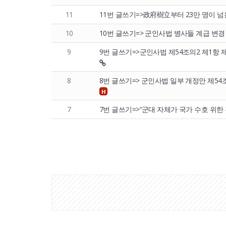
11
11번 글쓰기=>政府樹立부터 23만 명이 넘는 
10
10번 글쓰기=> 군인사법 병사들 계급 변경 신
9
9번 글쓰기=>군인사법 제54조의2 제1항 
8
8번 글쓰기=> 군인사법 일부 개정안 제54
H
7
7번 글쓰기=>“군대 자체가 국가 수호 위한
게
시
물
검