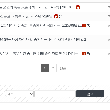
군인의 죽음 未순직 처리자 3만 9436명 [2018.09…
H
문고. 국방부 거절 [2025년 5월8일]
H
제2호 개정안[유족회] 부승찬의원 국회방문 [2025년8월2…
H
조4 (전공사상 재심사 및 중앙전공사상 심사위원회} [개정일:2…
 것” "의무복무기간 중 사망해도 순직자로 인정해야" [국…
H
1
2
맨끝
검
검
색
색
대
어
상