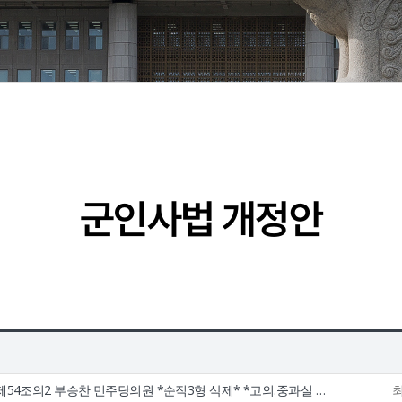
군인사법 개정안
54조의2 부승찬 민주당의원 *순직3형 삭제* *고의.중과실 …