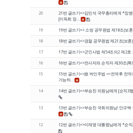
H
20
21번 글쓰기=>김민석 국무총리에게 *징
[이득희 장…
H
19
19번 글쓰기=> 소방 공무원법 제18조(보훈)
18
18번 글쓰기=>경찰 공무원법 제21조(보훈) 
17
17번 글쓰기=>군인사법 제54조의2 제2호 가
16
16번 글쓰기=>전사자와 순직자 제30조(특별진금)
15
15번 글쓰기=>故 박인주법 =>전역후 
가능하…
H
14
14번 글쓰기=>부승찬 의원님에게 [순직3형 
13
13번 글쓰기=>부승찬 국회의원님! 안규백 
H
12
12번 글쓰기=>이재명 대통령님에게 *순직3형