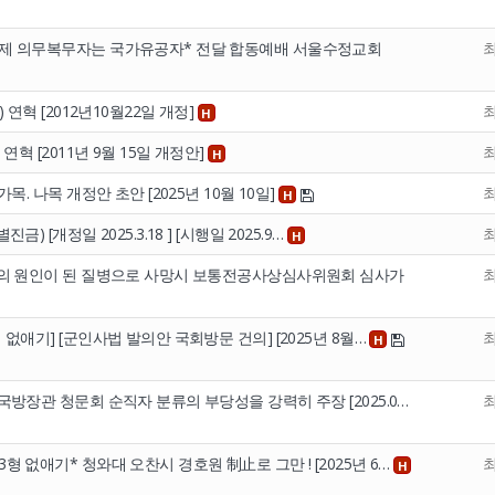
병제 의무복무자는 국가유공자* 전달 합동예배 서울수정교회
 연혁 [2012년10월22일 개정]
H
연혁 [2011년 9월 15일 개정안]
H
목. 나목 개정안 초안 [2025년 10월 10일]
H
 [개정일 2025.3.18 ] [시행일 2025.9…
H
전역의 원인이 된 질병으로 사망시 보통전공사상심사위원회 심사가
없애기] [군인사법 발의안 국회방문 건의] [2025년 8월…
H
국방장관 청문회 순직자 분류의 부당성을 강력히 주장 [2025.0…
 없애기* 청와대 오찬시 경호원 制止로 그만 ! [2025년 6…
H