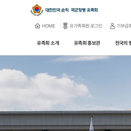
HOME
유가족회원 로그인
기부금
유족회 소개
유족회 소개
유족회 홍보관
천국의 
유족회 홍보관
천국의 별님
순직군인 유가족 찾기
연회비·기부금 안내
보훈관련 법률
주요활동사업