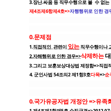
3.장난.싸움 등 직무수행으로 볼 수 없는
제4조제6항제4호=>
자행행위로 인한 경
0.문제점
있는
1.
직
접적인
관련이
직무수행이나 교
삭제하는
대
2.자해행위로 인한 경우=>
3.그리고 보훈보상대상법 제정함=>직접
4. 군인사법 54조의2 제1항3호
다목
=>
순
0.국가유공자법 개정안 =>유족
1.제4조제1항제5호 순직군경=>2012.07