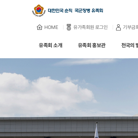
HOME
유가족회원 로그인
기부금
유족회 소개
유족회 소개
유족회 홍보관
천국의 
유족회 홍보관
천국의 별님
순직군인 유가족 찾기
연회비·기부금 안내
보훈관련 법률
주요활동사업