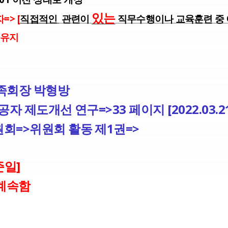
있는
> [
직접적인
관련이
직무수행이나 교육훈련 중 
 유지
족회장 박형방
 제도개선 연구=>33 페이지 [2022.03.21
회=>위원회 활동 제1권=>
준일]
 계속함