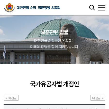
유족회 소개
보훈관련 법률
유족회 홍보관
대한민국 순직군인 유족회는
미래의 장병을 함께 지키겠습니다.
천국의 별님
순직군인 유가족 찾기
연회비·기부금 안내
국가유공자법 개정안
보훈관련 법률
이전글
다음글
주요활동사업