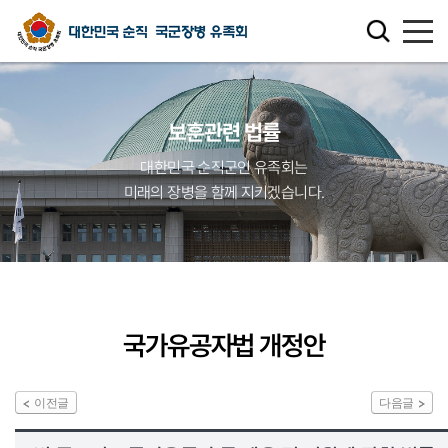
유족회 소개
보훈관련 법률
유족회 홍보관
대한민국 순직군인 유족회는
미래의 장병을 함께 지키겠습니다.
천국의 별님
순직군인 유가족 찾기
연회비·기부금 안내
국가유공자법 개정안
보훈관련 법률
이전글
다음글
주요활동사업