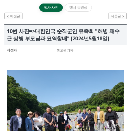
정보공개
행사 사진
행사 동영상
이전글
다음글
HOME
유가족회원 로그인
기부금회원 로그인
10번 사진=>대한민국 순직군인 유족회 "해병 채수
유가족 회원가입
기부금 회원가입
근 상병 부모님과 묘역참배" [2024년5월18일]
작성자
최고관리자