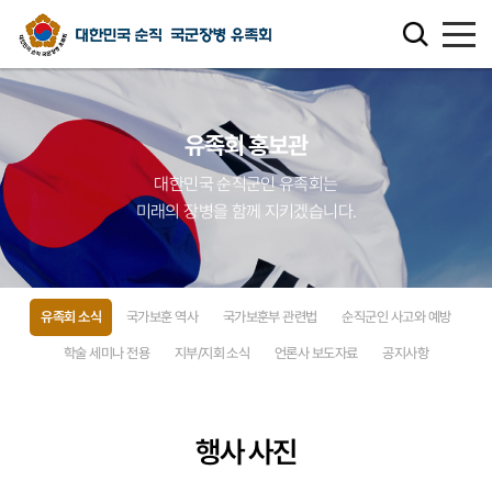
유족회 소개
유족회 홍보관
유족회 홍보관
대한민국 순직군인 유족회는
미래의 장병을 함께 지키겠습니다.
천국의 별님
순직군인 유가족 찾기
유족회 소식
국가보훈 역사
국가보훈부 관련법
순직군인 사고와 예방
연회비·기부금 안내
학술 세미나 전용
지부/지회 소식
언론사 보도자료
공지사항
보훈관련 법률
행사 사진
주요활동사업